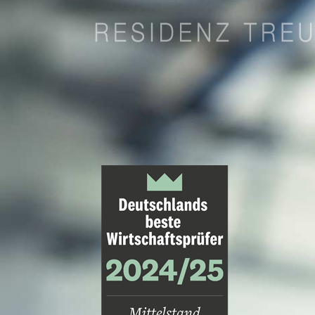
76137
Karlsruhe
Telefon:
0721/93100
-
0
Fax:
0641/76006
-
9932
info@residenztreuhand.de